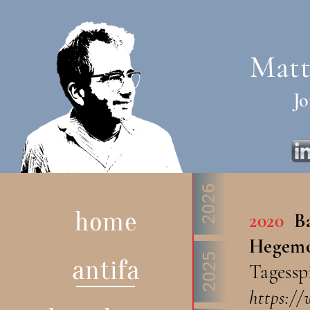
Matt
Jo
2026
home
2020
B
Hegemon
2025
antifa
Tagesspi
https://