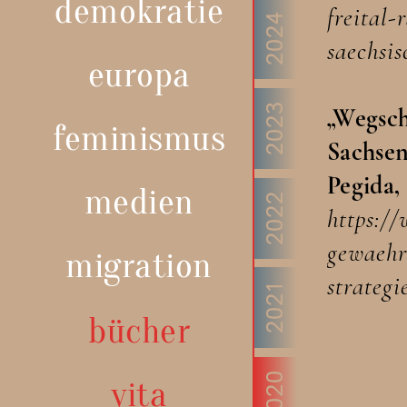
demokratie
freital
2024
saechsi
europa
2023
„Wegsch
feminismus
Sachsen
Pegida,
medien
2022
https:/
gewaehr
migration
strateg
2021
bücher
2020
vita